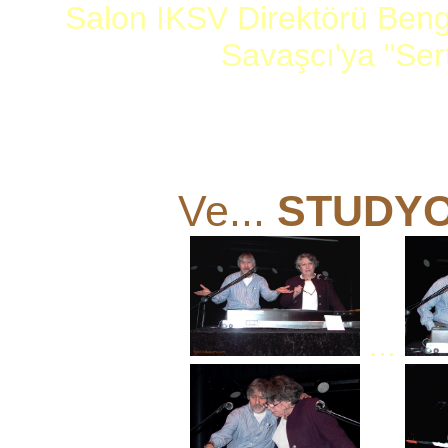
Salon IKSV Direktörü Ben
Savaşcı'ya "Serti
Ve...
STUDYO
...