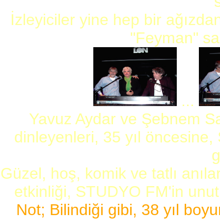
İzleyiciler yine hep bir ağızd
"Feyman" sah
...
Yavuz Aydar ve Şebnem Sav
dinleyenleri, 35 yıl öncesin
g
Güzel, hoş, komik ve tatlı anıla
etkinliği, STUDYO FM'in unutu
Not; Bilindiği gibi, 38 yıl b