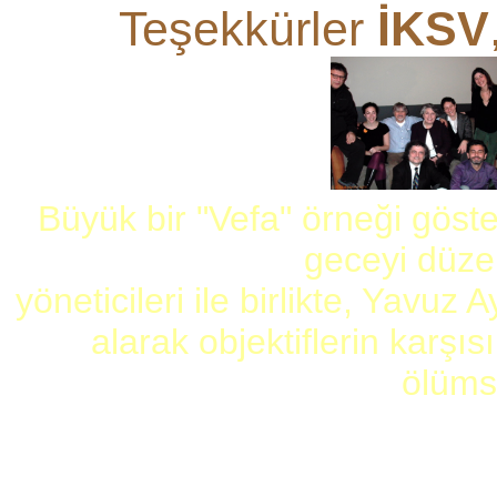
Teşekkürler
İKSV
Büyük bir "Vefa" örneği gös
geceyi düze
yöneticileri ile birlikte, Yavu
alarak objektiflerin karşı
ölümsü