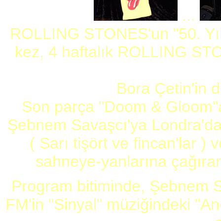
...
ROLLING STONES'un "50. Yılı" 
kez, 4 haftalık ROLLING ST
Bora Çetin'in d
Son parça "Doom & Gloom"
Şebnem Savaşcı'ya Londra'dan 
( Sarı tişört ve fincan'lar 
sahneye-yanlarına çağırara
Program bitiminde, Şebnem S
FM'in "Sinyal" müziğindeki "A