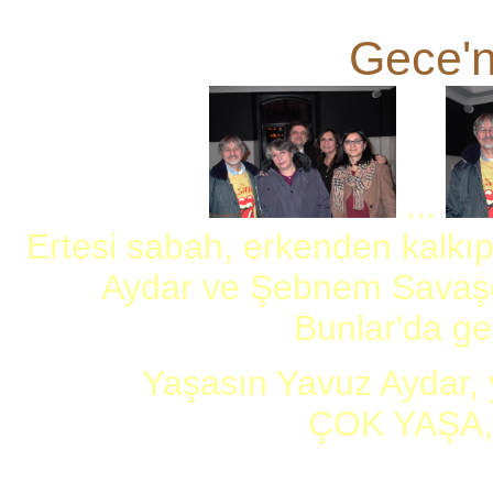
Gece'ni
...
Ertesi sabah, erkenden kalkı
Aydar ve Şebnem Savaşc
Bunlar'da gec
Yaşasın Yavuz Aydar, 
ÇOK YAŞA, 