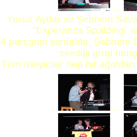
...
Yavuz Aydar ve Şebnem Savaş
"Esperanza Spalding" ve
4 parçanın sonunda, Şebnem Sav
sevdiği grup hangi
Tüm izleyiciler hep bir ağızda
...