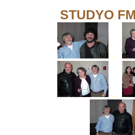
STUDYO F
...
...