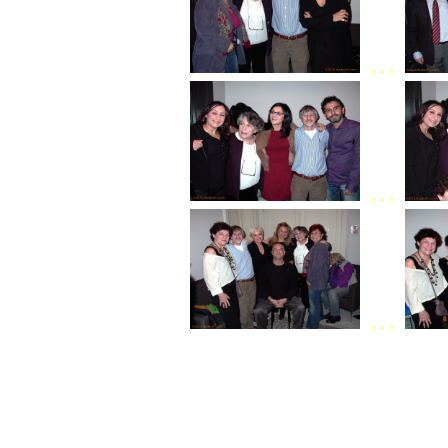
...
...
...