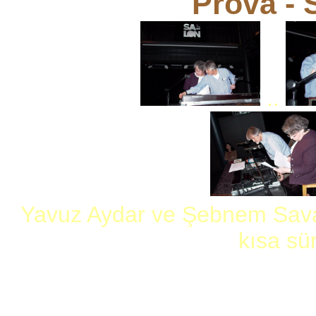
Prova -
..
Yavuz Aydar ve Şebnem Savaş
kısa sü