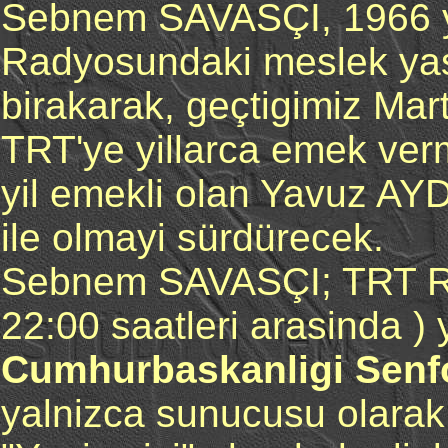
Sebnem SAVASÇI, 1966 yil
Radyosundaki meslek y
birakarak, geçtigimiz Mar
TRT'ye yillarca emek verm
yil emekli olan Yavuz AY
ile olmayi sürdürecek.
Sebnem SAVASÇI; TRT Ra
22:00 saatleri arasinda )
Cumhurbaskanligi Senfo
yalnizca sunucusu olarak