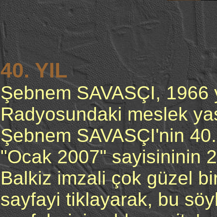
40. YIL
Şebnem SAVASÇI, 1966 yil
Radyosundaki meslek y
Şebnem SAVASÇI'nin 40. y
"Ocak 2007" sayisininin 2
Balkiz imzali çok güzel bi
sayfayi tiklayarak, bu söyl