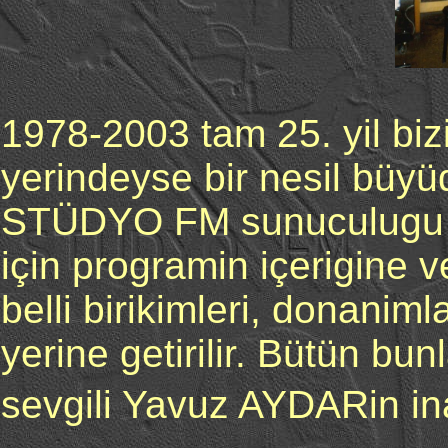
1978-2003 tam 25. yil bi
yerindeyse bir nesil büyü
STÜDYO FM sunuculugu fa
için programin içerigine 
belli birikimleri, donanim
yerine getirilir. Bütün bu
sevgili Yavuz AYDARin i